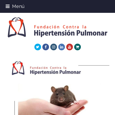
Menú
Twitter
Facebook
Instagram
LinkedIn
Youtube
Xing