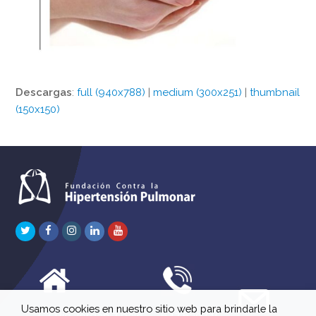
Descargas
:
full (940x788)
|
medium (300x251)
|
thumbnail
(150x150)
Twitter
Facebook
Instagram
LinkedIn
Youtube
Usamos cookies en nuestro sitio web para brindarle la
C/ Río Jordán 7 bajo
647 630 515