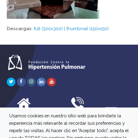
Descargas
:
full (300x300)
|
thumbnail (150x150)
Twitter
Facebook
Instagram
LinkedIn
Youtube
Usamos cookies en nuestro sitio web para brindarle la
C/ Río Jordán 7 bajo
647 630 515
experiencia más relevante al recordar sus preferencias y
A 28981 Parla Madrid
661 73 42 04
info@fchp.es
repetir las visitas. Al hacer clic en "Aceptar todo", acepta el
613 22 15 27
uso de TODAS las cookies. Sin embargo, puede visitar la