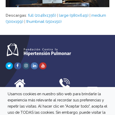
Descargas
:
full (2048x1356)
|
large (980x649)
|
medium
(300x199)
|
thumbnail (150x150)
Twitter
Facebook
Instagram
LinkedIn
Youtube
Usamos cookies en nuestro sitio web para brindarle la
C/ Río Jordán 7 bajo
647 630 515
experiencia más relevante al recordar sus preferencias y
A 28981 Parla Madrid
661 73 42 04
info@fchp.es
repetir las visitas. Al hacer clic en "Aceptar todo", acepta el
613 22 15 27
uso de TODAS las cookies. Sin embargo, puede visitar la