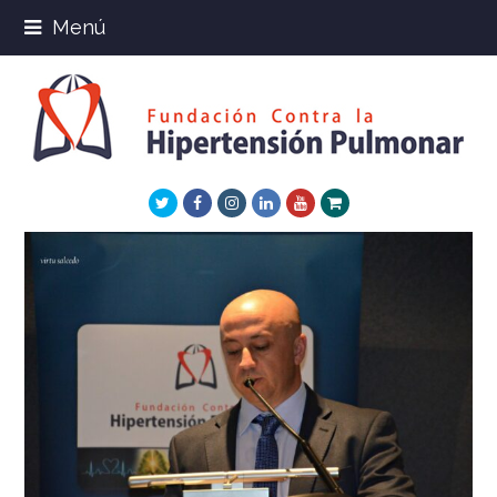
Menú
Twitter
Facebook
Instagram
LinkedIn
Youtube
Xing