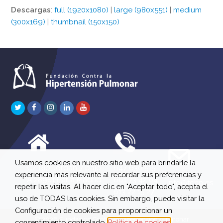
Descargas
:
full (1920x1080)
|
large (980x551)
|
medium
(300x169)
|
thumbnail (150x150)
Twitter
Facebook
Instagram
LinkedIn
Youtube
Usamos cookies en nuestro sitio web para brindarle la
C/ Río Jordán 7 bajo
647 630 515
experiencia más relevante al recordar sus preferencias y
A 28981 Parla Madrid
661 73 42 04
info@fchp.es
repetir las visitas. Al hacer clic en "Aceptar todo", acepta el
613 22 15 27
uso de TODAS las cookies. Sin embargo, puede visitar la
Configuración de cookies para proporcionar un
© 2026 Fundación Contra la Hipertensión Pulmonar
consentimiento controlado.
Política de cookies