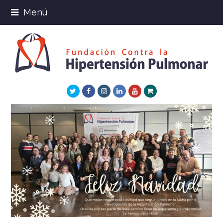
Menú
Twitter
Facebook
Instagram
LinkedIn
Youtube
Xing