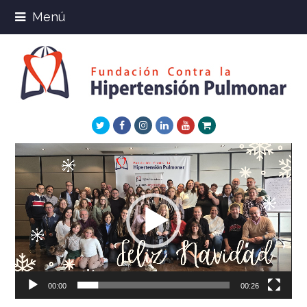
Menú
Twitter
Facebook
Instagram
LinkedIn
Youtube
Xing
Reproductor
de
vídeo
00:00
00:26