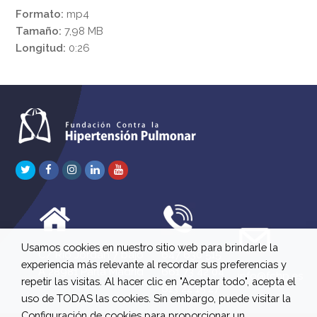
Formato:
mp4
Tamaño:
7,98 MB
Longitud:
0:26
Twitter
Facebook
Instagram
LinkedIn
Youtube
Usamos cookies en nuestro sitio web para brindarle la
C/ Río Jordán 7 bajo
647 630 515
experiencia más relevante al recordar sus preferencias y
A 28981 Parla Madrid
661 73 42 04
info@fchp.es
repetir las visitas. Al hacer clic en "Aceptar todo", acepta el
613 22 15 27
uso de TODAS las cookies. Sin embargo, puede visitar la
Configuración de cookies para proporcionar un