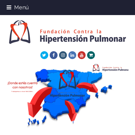
Menú
Twitter
Facebook
Instagram
LinkedIn
Youtube
Xing