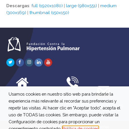
Descargas
:
full (1920x1080)
|
large (980x551)
|
medium
(300x169)
|
thumbnail (150x150)
Twitter
Facebook
Instagram
LinkedIn
Youtube
Usamos cookies en nuestro sitio web para brindarle la
C/ Río Jordán 7 bajo
647 630 515
experiencia más relevante al recordar sus preferencias y
A 28981 Parla Madrid
661 73 42 04
info@fchp.es
repetir las visitas. Al hacer clic en "Aceptar todo", acepta el
613 22 15 27
uso de TODAS las cookies. Sin embargo, puede visitar la
Configuración de cookies para proporcionar un
© 2026 Fundación Contra la Hipertensión Pulmonar
consentimiento controlado.
Política de cookies