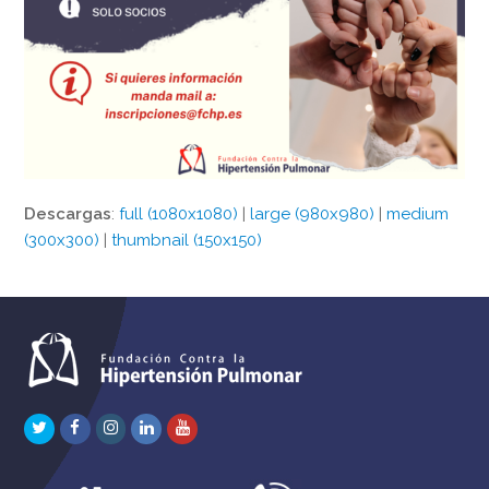
Descargas
:
full (1080x1080)
|
large (980x980)
|
medium
(300x300)
|
thumbnail (150x150)
Twitter
Facebook
Instagram
LinkedIn
Youtube