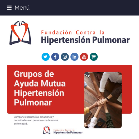
Menú
Twitter
Facebook
Instagram
LinkedIn
Youtube
Xing