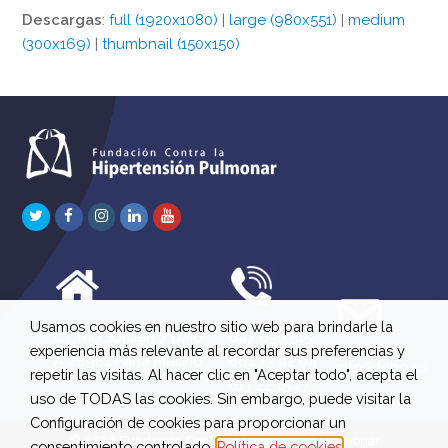
Descargas
:
full (1920x1080)
|
large (980x551)
|
medium
(300x169)
|
thumbnail (150x150)
Twitter
Facebook
Instagram
LinkedIn
Youtube
Usamos cookies en nuestro sitio web para brindarle la
C/ Río Jordán 7 bajo
647 630 515
experiencia más relevante al recordar sus preferencias y
A 28981 Parla Madrid
661 73 42 04
info@fchp.es
repetir las visitas. Al hacer clic en "Aceptar todo", acepta el
613 22 15 27
uso de TODAS las cookies. Sin embargo, puede visitar la
Configuración de cookies para proporcionar un
© 2026 Fundación Contra la Hipertensión Pulmonar
consentimiento controlado.
Política de cookies