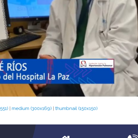
551)
|
medium (300x169)
|
thumbnail (150x150)