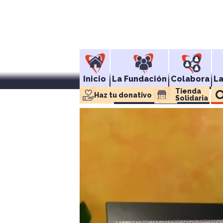
Inicio
La Fundación
Colabora
L
Tienda 
Haz tu donativo
Solidaria