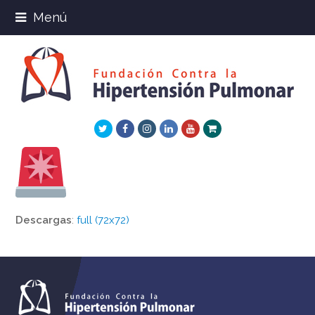
Menú
Twitter
Facebook
Instagram
LinkedIn
Youtube
Xing
Descargas
:
full (72x72)