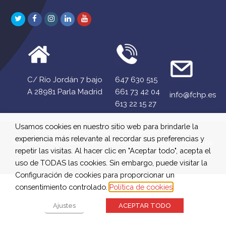
Twitter
Facebook
Instagram
LinkedIn
Youtube
C/ Río Jordán 7 bajo
647 630 515
A 28981 Parla Madrid
661 73 42 04
info@fchp.es
613 22 15 27
Usamos cookies en nuestro sitio web para brindarle la
© 2026 Fundación Contra la Hipertensión Pulmonar
experiencia más relevante al recordar sus preferencias y
Registro de Actividades
|
Términos legales
|
Aviso Legal
|
Política de
repetir las visitas. Al hacer clic en "Aceptar todo", acepta el
privacidad
|
Política de cookies
|
Política de devoluciones y
uso de TODAS las cookies. Sin embargo, puede visitar la
reembolsos
Configuración de cookies para proporcionar un
consentimiento controlado.
Política de cookies
Ajustes
ACEPTAR TODO