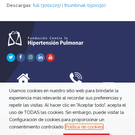
Descargas
:
full (300x225)
|
thumbnail (150x150)
Twitter
Facebook
Instagram
LinkedIn
Youtube
Usamos cookies en nuestro sitio web para brindarle la
C/ Río Jordán 7 bajo
647 630 515
experiencia más relevante al recordar sus preferencias y
A 28981 Parla Madrid
661 73 42 04
info@fchp.es
repetir las visitas. Al hacer clic en "Aceptar todo", acepta el
613 22 15 27
uso de TODAS las cookies. Sin embargo, puede visitar la
Configuración de cookies para proporcionar un
© 2026 Fundación Contra la Hipertensión Pulmonar
consentimiento controlado.
Política de cookies
Registro de Actividades
|
Términos legales
|
Aviso Legal
|
Política de