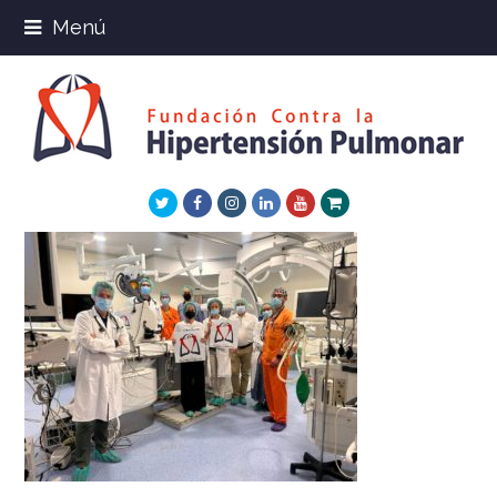
Menú
Twitter
Facebook
Instagram
LinkedIn
Youtube
Xing