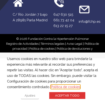
C/ Río Jordán 7 bajo
647 630 515
A 28981 Parla Madrid
661 73 42 04
info@fchp.es
613 22 15 27
© 2026 Fundación Contra la Hipertensión Pulmonar
Registro de Actividades
|
Términos legales
|
Aviso Legal
|
Política de
privacidad
|
Política de cookies
|
Política de devoluciones y
reembolsos
Usamos cookies en nuestro sitio web para brindarle la
experiencia más relevante al recordar sus preferencias y
repetir las visitas. Al hacer clic en "Aceptar todo", acepta el
uso de TODAS las cookies. Sin embargo, puede visitar la
Configuración de cookies para proporcionar un
consentimiento controlado.
Política de cookies
Ajustes
ACEPTAR TODO