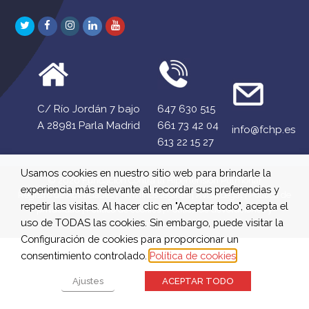
Twitter
Facebook
Instagram
LinkedIn
Youtube
C/ Río Jordán 7 bajo
647 630 515
A 28981 Parla Madrid
661 73 42 04
info@fchp.es
613 22 15 27
Usamos cookies en nuestro sitio web para brindarle la
© 2026 Fundación Contra la Hipertensión Pulmonar
experiencia más relevante al recordar sus preferencias y
Registro de Actividades
|
Términos legales
|
Aviso Legal
|
Política de
repetir las visitas. Al hacer clic en "Aceptar todo", acepta el
privacidad
|
Política de cookies
|
Política de devoluciones y
uso de TODAS las cookies. Sin embargo, puede visitar la
reembolsos
Configuración de cookies para proporcionar un
consentimiento controlado.
Política de cookies
Ajustes
ACEPTAR TODO