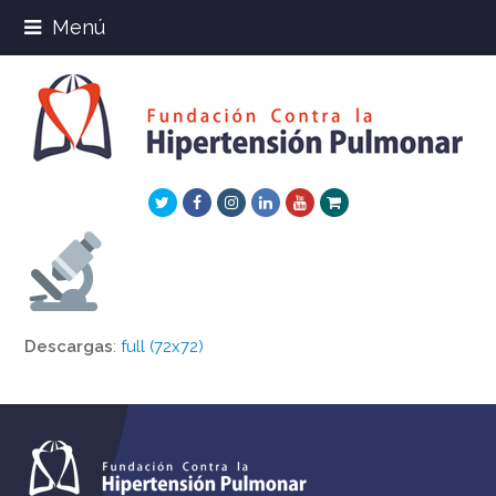
Menú
Twitter
Facebook
Instagram
LinkedIn
Youtube
Xing
Descargas
:
full (72x72)