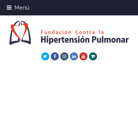
Menú
Twitter
Facebook
Instagram
LinkedIn
Youtube
Xing