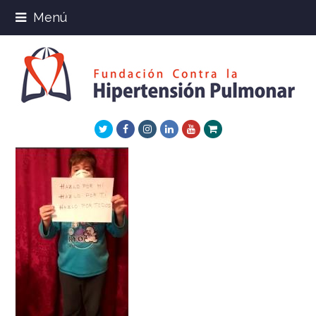
Menú
Twitter
Facebook
Instagram
LinkedIn
Youtube
Xing