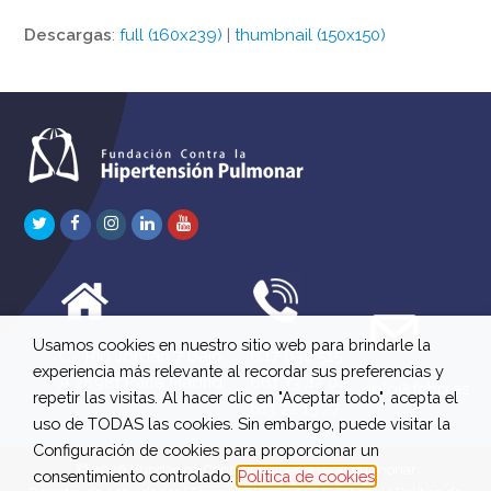
Descargas
:
full (160x239)
|
thumbnail (150x150)
Twitter
Facebook
Instagram
LinkedIn
Youtube
Usamos cookies en nuestro sitio web para brindarle la
C/ Río Jordán 7 bajo
647 630 515
experiencia más relevante al recordar sus preferencias y
A 28981 Parla Madrid
661 73 42 04
info@fchp.es
repetir las visitas. Al hacer clic en "Aceptar todo", acepta el
613 22 15 27
uso de TODAS las cookies. Sin embargo, puede visitar la
Configuración de cookies para proporcionar un
© 2026 Fundación Contra la Hipertensión Pulmonar
consentimiento controlado.
Política de cookies