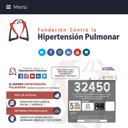
Menú
Twitter
Facebook
Instagram
LinkedIn
Youtube
Xing