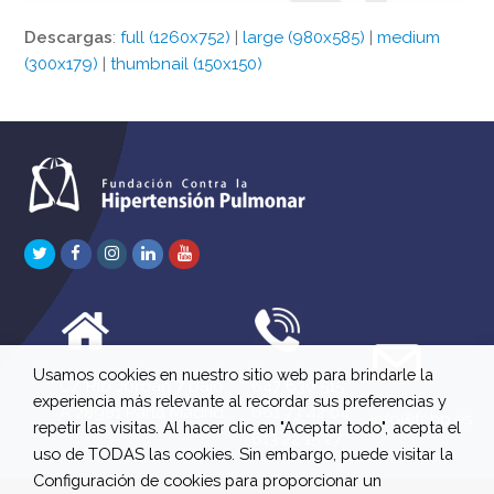
Descargas
:
full (1260x752)
|
large (980x585)
|
medium
(300x179)
|
thumbnail (150x150)
Twitter
Facebook
Instagram
LinkedIn
Youtube
Usamos cookies en nuestro sitio web para brindarle la
C/ Río Jordán 7 bajo
647 630 515
experiencia más relevante al recordar sus preferencias y
A 28981 Parla Madrid
661 73 42 04
info@fchp.es
repetir las visitas. Al hacer clic en "Aceptar todo", acepta el
613 22 15 27
uso de TODAS las cookies. Sin embargo, puede visitar la
Configuración de cookies para proporcionar un