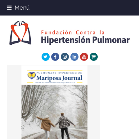
Menú
Twitter
Facebook
Instagram
LinkedIn
Youtube
Xing