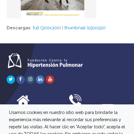
Descargas
:
full (300x300)
|
thumbnail (150x150)
Twitter
Facebook
Instagram
LinkedIn
Youtube
Usamos cookies en nuestro sitio web para brindarle la
C/ Río Jordán 7 bajo
647 630 515
experiencia más relevante al recordar sus preferencias y
A 28981 Parla Madrid
661 73 42 04
info@fchp.es
repetir las visitas. Al hacer clic en "Aceptar todo", acepta el
613 22 15 27
uso de TODAS las cookies. Sin embargo, puede visitar la