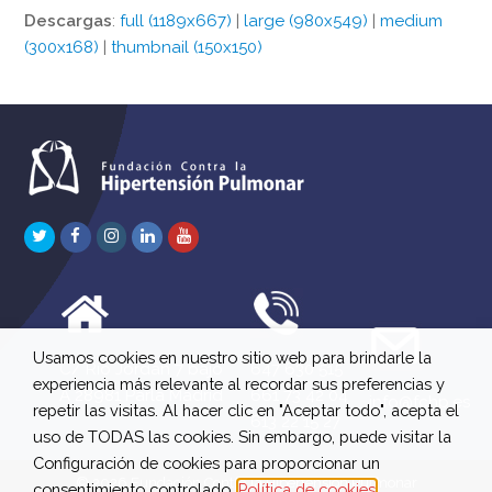
Descargas
:
full (1189x667)
|
large (980x549)
|
medium
(300x168)
|
thumbnail (150x150)
Twitter
Facebook
Instagram
LinkedIn
Youtube
Usamos cookies en nuestro sitio web para brindarle la
C/ Río Jordán 7 bajo
647 630 515
experiencia más relevante al recordar sus preferencias y
A 28981 Parla Madrid
661 73 42 04
info@fchp.es
repetir las visitas. Al hacer clic en "Aceptar todo", acepta el
613 22 15 27
uso de TODAS las cookies. Sin embargo, puede visitar la
Configuración de cookies para proporcionar un
© 2026 Fundación Contra la Hipertensión Pulmonar
consentimiento controlado.
Política de cookies