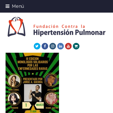
Menú
Twitter
Facebook
Instagram
LinkedIn
Youtube
Xing