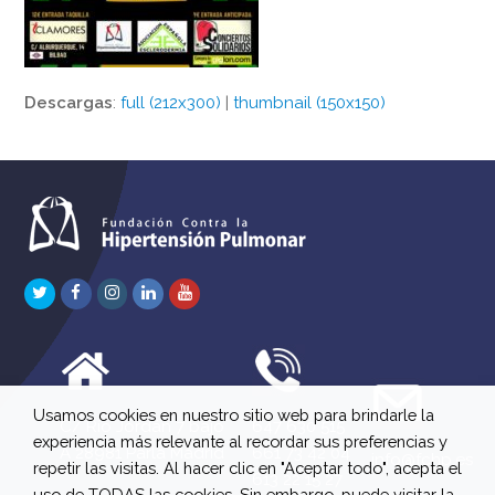
Descargas
:
full (212x300)
|
thumbnail (150x150)
Twitter
Facebook
Instagram
LinkedIn
Youtube
Usamos cookies en nuestro sitio web para brindarle la
C/ Río Jordán 7 bajo
647 630 515
experiencia más relevante al recordar sus preferencias y
A 28981 Parla Madrid
661 73 42 04
info@fchp.es
repetir las visitas. Al hacer clic en "Aceptar todo", acepta el
613 22 15 27
uso de TODAS las cookies. Sin embargo, puede visitar la