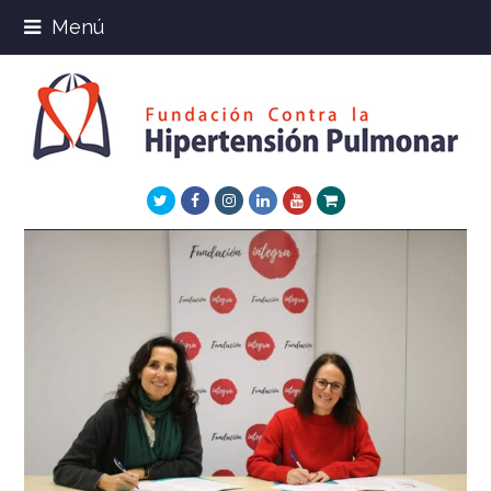
Menú
Twitter
Facebook
Instagram
LinkedIn
Youtube
Xing