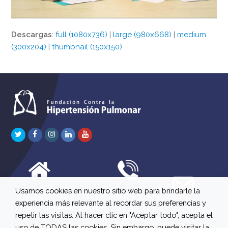
Descargas
:
full (1080x736)
|
large (980x668)
|
medium
(300x204)
|
thumbnail (150x150)
Twitter
Facebook
Instagram
LinkedIn
Youtube
Usamos cookies en nuestro sitio web para brindarle la
C/ Río Jordán 7 bajo
647 630 515
experiencia más relevante al recordar sus preferencias y
A 28981 Parla Madrid
661 73 42 04
info@fchp.es
repetir las visitas. Al hacer clic en "Aceptar todo", acepta el
613 22 15 27
uso de TODAS las cookies. Sin embargo, puede visitar la