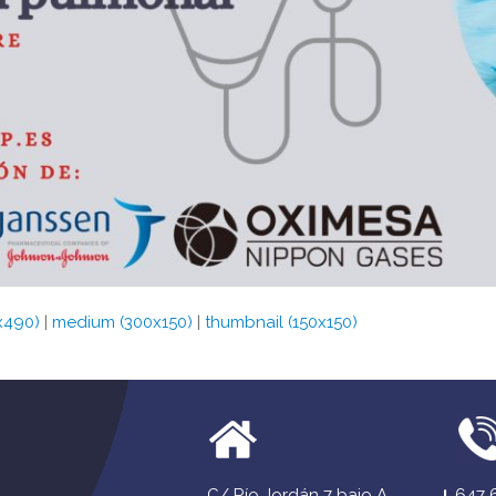
x490)
|
medium (300x150)
|
thumbnail (150x150)
C/ Río Jordán 7 bajo A
647 