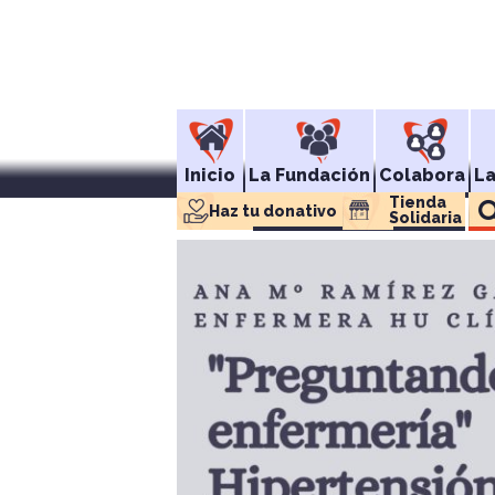
Inicio
La Fundación
Colabora
L
Tienda 
Haz tu donativo
Solidaria