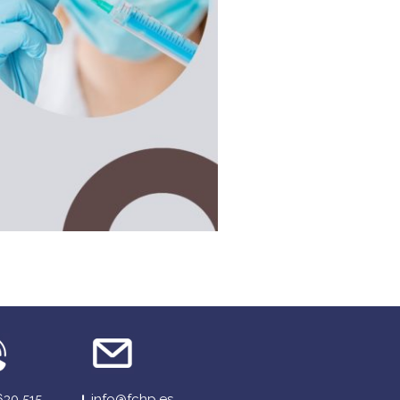
630 515
info@fchp.es