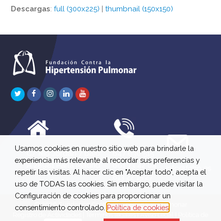
Descargas
:
full (300x225)
|
thumbnail (150x150)
Twitter
Facebook
Instagram
LinkedIn
Youtube
Usamos cookies en nuestro sitio web para brindarle la
C/ Río Jordán 7 bajo
647 630 515
experiencia más relevante al recordar sus preferencias y
A 28981 Parla Madrid
661 73 42 04
info@fchp.es
repetir las visitas. Al hacer clic en "Aceptar todo", acepta el
613 22 15 27
uso de TODAS las cookies. Sin embargo, puede visitar la
Configuración de cookies para proporcionar un
© 2026 Fundación Contra la Hipertensión Pulmonar
consentimiento controlado.
Política de cookies
Registro de Actividades
|
Términos legales
|
Aviso Legal
|
Política de