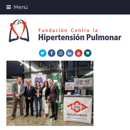
Menú
Twitter
Facebook
Instagram
LinkedIn
Youtube
Xing