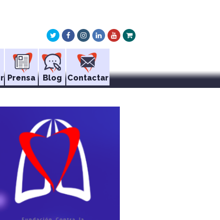
Twitter
Facebook
Instagram
LinkedIn
Youtube
Xing
r
Prensa
Blog
Contactar