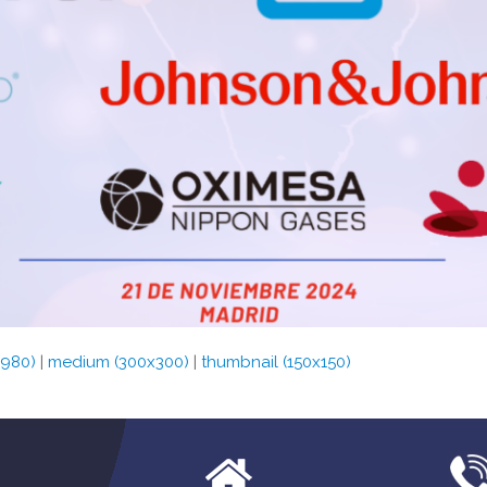
x980)
|
medium (300x300)
|
thumbnail (150x150)