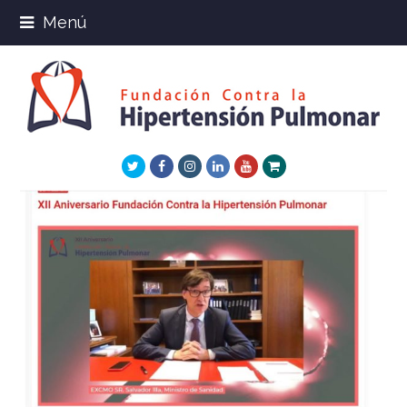
Menú
Twitter
Facebook
Instagram
LinkedIn
Youtube
Xing