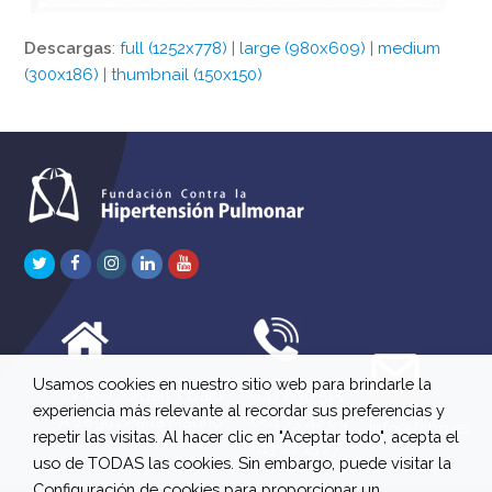
Descargas
:
full (1252x778)
|
large (980x609)
|
medium
(300x186)
|
thumbnail (150x150)
Twitter
Facebook
Instagram
LinkedIn
Youtube
Usamos cookies en nuestro sitio web para brindarle la
C/ Río Jordán 7 bajo
647 630 515
experiencia más relevante al recordar sus preferencias y
A 28981 Parla Madrid
661 73 42 04
info@fchp.es
repetir las visitas. Al hacer clic en "Aceptar todo", acepta el
613 22 15 27
uso de TODAS las cookies. Sin embargo, puede visitar la
Configuración de cookies para proporcionar un