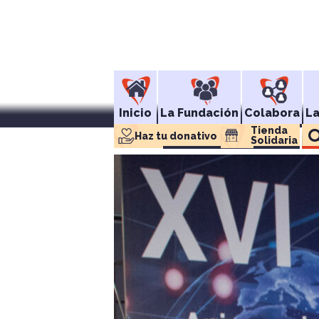
Inicio
La Fundación
Colabora
L
Tienda 
Haz tu donativo
Solidaria