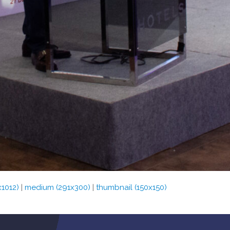
x1012)
|
medium (291x300)
|
thumbnail (150x150)