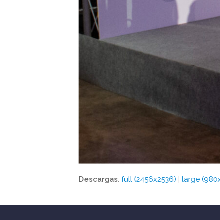
Descargas
:
full (2456x2536)
|
large (980