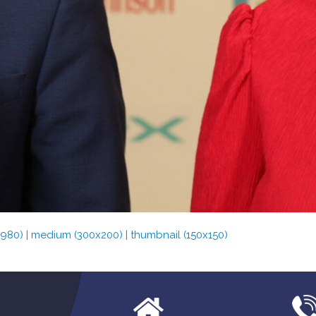
x980)
|
medium (300x200)
|
thumbnail (150x150)