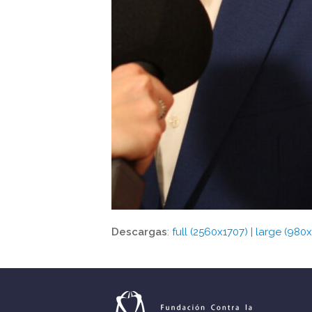
Descargas
:
full (2560x1707)
|
large (980