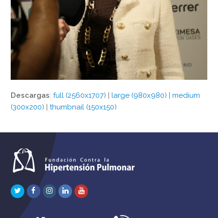
Descargas
:
full (2560x1707)
|
large (980x980)
|
medium
(300x200)
|
thumbnail (150x150)
Twitter
Facebook
Instagram
LinkedIn
Youtube