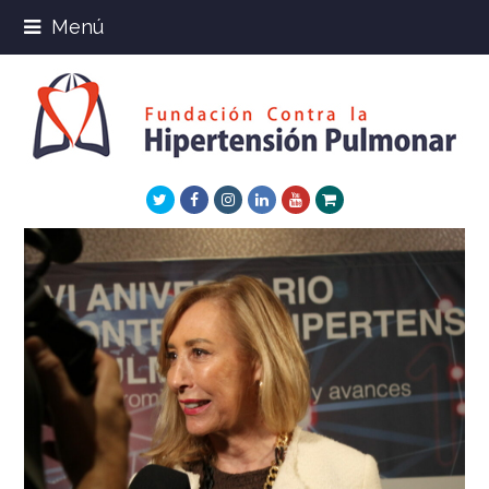
Menú
Twitter
Facebook
Instagram
LinkedIn
Youtube
Xing