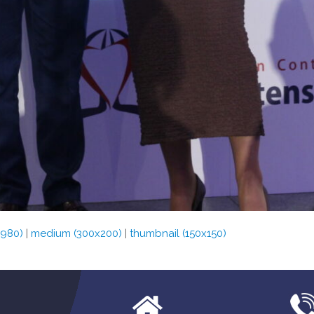
x980)
|
medium (300x200)
|
thumbnail (150x150)