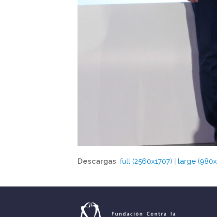
Descargas
:
full (2560x1707)
|
large (980