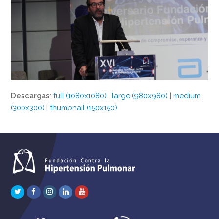
Descargas
:
full (1080x1080)
|
large (980x980)
|
medium
(300x300)
|
thumbnail (150x150)
Twitter
Facebook
Instagram
LinkedIn
Youtube