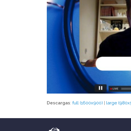
Descargas
:
full (1600x900)
|
large (980x