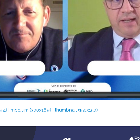
551)
|
medium (300x169)
|
thumbnail (150x150)