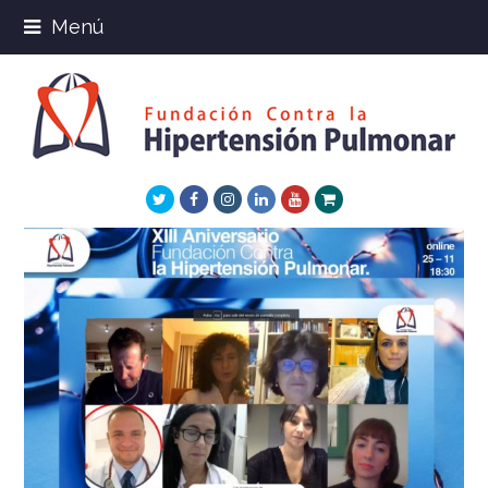
Menú
Twitter
Facebook
Instagram
LinkedIn
Youtube
Xing