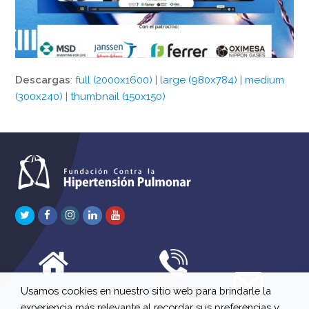
Descargas
:
full (2000x1600)
|
large (980x784)
|
medium
(300x240)
|
thumbnail (150x150)
Twitter
Facebook
Instagram
LinkedIn
Youtube
Usamos cookies en nuestro sitio web para brindarle la
C/ Río Jordán 7 bajo
647 630 515
experiencia más relevante al recordar sus preferencias y