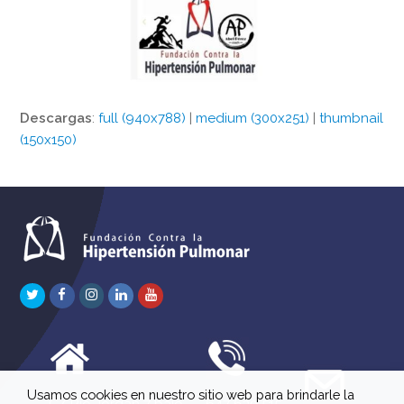
Descargas
:
full (940x788)
|
medium (300x251)
|
thumbnail
(150x150)
Twitter
Facebook
Instagram
LinkedIn
Youtube
Usamos cookies en nuestro sitio web para brindarle la
C/ Río Jordán 7 bajo
647 630 515