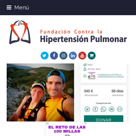
Menú
Twitter
Facebook
Instagram
LinkedIn
Youtube
Xing