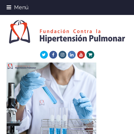
Menú
Twitter
Facebook
Instagram
LinkedIn
Youtube
Xing