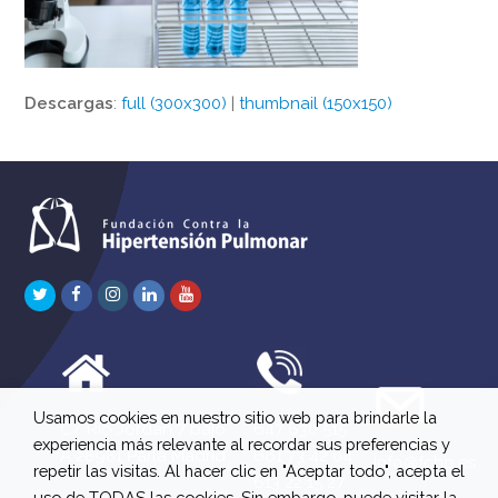
Descargas
:
full (300x300)
|
thumbnail (150x150)
Twitter
Facebook
Instagram
LinkedIn
Youtube
Usamos cookies en nuestro sitio web para brindarle la
C/ Río Jordán 7 bajo
647 630 515
experiencia más relevante al recordar sus preferencias y
A 28981 Parla Madrid
661 73 42 04
info@fchp.es
repetir las visitas. Al hacer clic en "Aceptar todo", acepta el
613 22 15 27
uso de TODAS las cookies. Sin embargo, puede visitar la