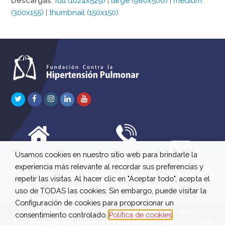
Descargas
:
full (1024x529)
|
large (980x506)
|
medium
(300x155)
|
thumbnail (150x150)
Twitter
Facebook
Instagram
LinkedIn
Youtube
Usamos cookies en nuestro sitio web para brindarle la
C/ Río Jordán 7 bajo
647 630 515
experiencia más relevante al recordar sus preferencias y
A 28981 Parla Madrid
661 73 42 04
info@fchp.es
repetir las visitas. Al hacer clic en "Aceptar todo", acepta el
613 22 15 27
uso de TODAS las cookies. Sin embargo, puede visitar la
Configuración de cookies para proporcionar un
© 2026 Fundación Contra la Hipertensión Pulmonar
consentimiento controlado.
Política de cookies
Registro de Actividades
|
Términos legales
|
Aviso Legal
|
Política de