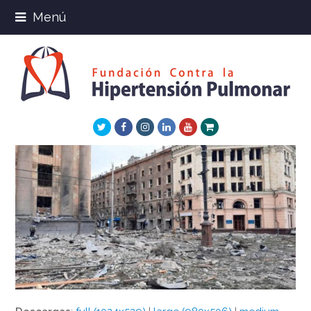
Menú
Twitter
Facebook
Instagram
LinkedIn
Youtube
Xing