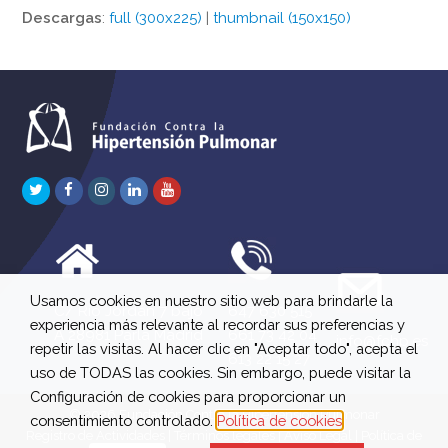
Descargas
:
full (300x225)
|
thumbnail (150x150)
Twitter
Facebook
Instagram
LinkedIn
Youtube
Usamos cookies en nuestro sitio web para brindarle la
C/ Río Jordán 7 bajo
647 630 515
experiencia más relevante al recordar sus preferencias y
A 28981 Parla Madrid
661 73 42 04
info@fchp.es
repetir las visitas. Al hacer clic en "Aceptar todo", acepta el
613 22 15 27
uso de TODAS las cookies. Sin embargo, puede visitar la
Configuración de cookies para proporcionar un
© 2026 Fundación Contra la Hipertensión Pulmonar
consentimiento controlado.
Política de cookies
Registro de Actividades
|
Términos legales
|
Aviso Legal
|
Política de