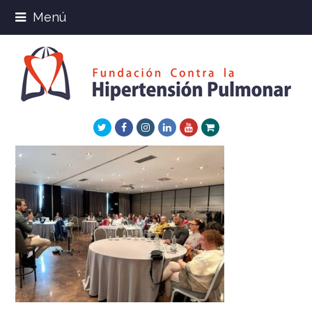
Menú
Twitter
Facebook
Instagram
LinkedIn
Youtube
Xing