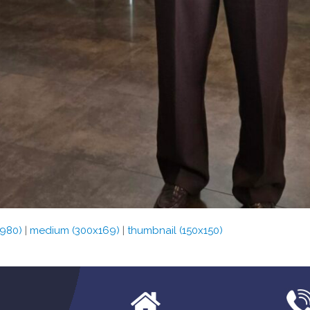
x980)
|
medium (300x169)
|
thumbnail (150x150)