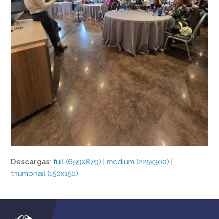
Descargas
:
full (659x879)
|
medium (225x300)
|
thumbnail (150x150)