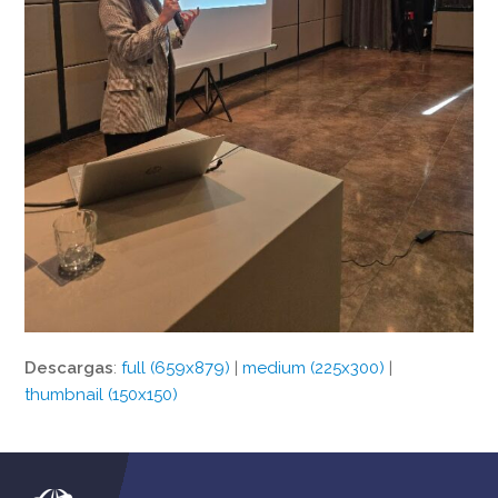
Descargas
:
full (659x879)
|
medium (225x300)
|
thumbnail (150x150)