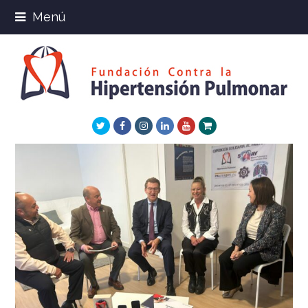
Menú
Twitter
Facebook
Instagram
LinkedIn
Youtube
Xing