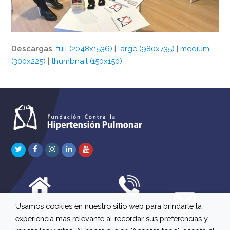
Descargas
:
full (2048x1536)
|
large (980x735)
|
medium
(300x225)
|
thumbnail (150x150)
Twitter
Facebook
Instagram
LinkedIn
Youtube
Usamos cookies en nuestro sitio web para brindarle la
C/ Río Jordán 7 bajo
647 630 515
experiencia más relevante al recordar sus preferencias y
A 28981 Parla Madrid
661 73 42 04
info@fchp.es