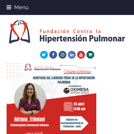
Menú
Twitter
Facebook
Instagram
LinkedIn
Youtube
Xing