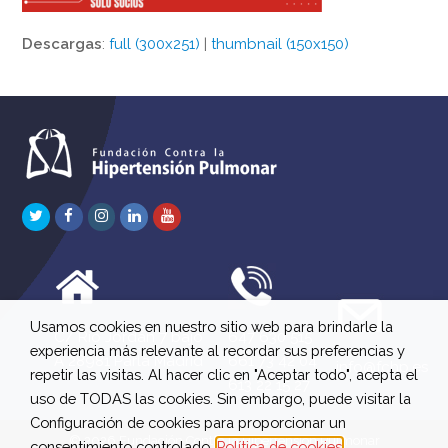
Descargas
:
full (300x251)
|
thumbnail (150x150)
Twitter
Facebook
Instagram
LinkedIn
Youtube
Usamos cookies en nuestro sitio web para brindarle la
C/ Río Jordán 7 bajo
647 630 515
experiencia más relevante al recordar sus preferencias y
A 28981 Parla Madrid
661 73 42 04
info@fchp.es
repetir las visitas. Al hacer clic en "Aceptar todo", acepta el
613 22 15 27
uso de TODAS las cookies. Sin embargo, puede visitar la
Configuración de cookies para proporcionar un
© 2026 Fundación Contra la Hipertensión Pulmonar
consentimiento controlado.
Política de cookies