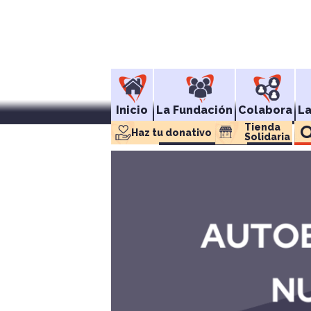
Inicio
La Fundación
Colabora
L
Tienda 
Haz tu donativo
Solidaria