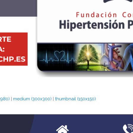
x980)
|
medium (300x300)
|
thumbnail (150x150)