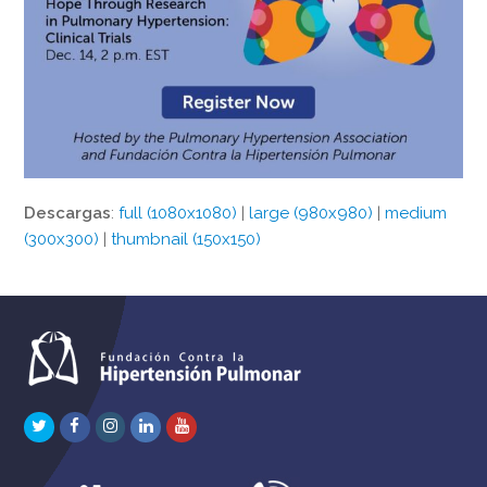
Descargas
:
full (1080x1080)
|
large (980x980)
|
medium
(300x300)
|
thumbnail (150x150)
Twitter
Facebook
Instagram
LinkedIn
Youtube