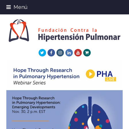
Menú
Twitter
Facebook
Instagram
LinkedIn
Youtube
Xing