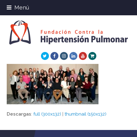
Menú
Twitter
Facebook
Instagram
LinkedIn
Youtube
Xing
Descargas
:
full (300x132)
|
thumbnail (150x132)