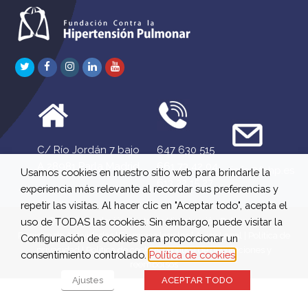
Twitter
Facebook
Instagram
LinkedIn
Youtube
C/ Río Jordán 7 bajo
647 630 515
A 28981 Parla Madrid
661 73 42 04
info@fchp.es
Usamos cookies en nuestro sitio web para brindarle la
613 22 15 27
experiencia más relevante al recordar sus preferencias y
repetir las visitas. Al hacer clic en "Aceptar todo", acepta el
© 2026 Fundación Contra la Hipertensión Pulmonar
uso de TODAS las cookies. Sin embargo, puede visitar la
Registro de Actividades
|
Términos legales
|
Aviso Legal
|
Política de
Configuración de cookies para proporcionar un
privacidad
|
Política de cookies
|
Política de devoluciones y
consentimiento controlado.
Política de cookies
reembolsos
Ajustes
ACEPTAR TODO