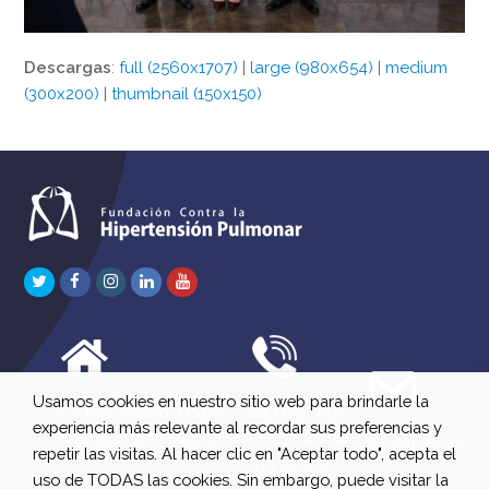
Descargas
:
full (2560x1707)
|
large (980x654)
|
medium
(300x200)
|
thumbnail (150x150)
Twitter
Facebook
Instagram
LinkedIn
Youtube
Usamos cookies en nuestro sitio web para brindarle la
C/ Río Jordán 7 bajo
647 630 515
experiencia más relevante al recordar sus preferencias y
A 28981 Parla Madrid
661 73 42 04
info@fchp.es
repetir las visitas. Al hacer clic en "Aceptar todo", acepta el
613 22 15 27
uso de TODAS las cookies. Sin embargo, puede visitar la