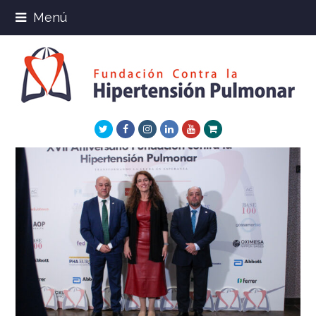
Menú
Twitter
Facebook
Instagram
LinkedIn
Youtube
Xing