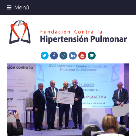
Menú
Twitter
Facebook
Instagram
LinkedIn
Youtube
Xing