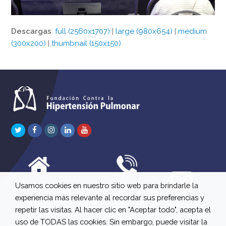
Descargas
:
full (2560x1707)
|
large (980x654)
|
medium
(300x200)
|
thumbnail (150x150)
Twitter
Facebook
Instagram
LinkedIn
Youtube
Usamos cookies en nuestro sitio web para brindarle la
C/ Río Jordán 7 bajo
647 630 515
experiencia más relevante al recordar sus preferencias y
A 28981 Parla Madrid
661 73 42 04
info@fchp.es
repetir las visitas. Al hacer clic en "Aceptar todo", acepta el
613 22 15 27
uso de TODAS las cookies. Sin embargo, puede visitar la