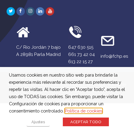
Twitter
Facebook
Instagram
LinkedIn
Youtube
C/ Río Jordán 7 bajo
647 630 515
A 28981 Parla Madrid
661 73 42 04
info@fchp.es
613 22 15 27
Usamos cookies en nuestro sitio web para brindarle la
© 2026 Fundación Contra la Hipertensión Pulmonar
experiencia más relevante al recordar sus preferencias y
Registro de Actividades
|
Términos legales
|
Aviso Legal
|
Política de
repetir las visitas. Al hacer clic en "Aceptar todo", acepta el
privacidad
|
Política de cookies
|
Política de devoluciones y
uso de TODAS las cookies. Sin embargo, puede visitar la
reembolsos
Configuración de cookies para proporcionar un
consentimiento controlado.
Política de cookies
Ajustes
ACEPTAR TODO