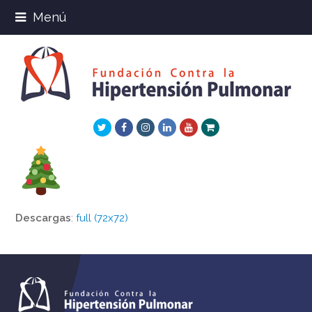
Menú
Twitter
Facebook
Instagram
LinkedIn
Youtube
Xing
Descargas
:
full (72x72)