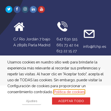
Twitter
Facebook
Instagram
LinkedIn
Youtube
C/ Río Jordán 7 bajo
647 630 515
A 28981 Parla Madrid
661 73 42 04
info@fchp.es
613 22 15 27
Usamos cookies en nuestro sitio web para brindarle la
© 2026 Fundación Contra la Hipertensión Pulmonar
experiencia más relevante al recordar sus preferencias y
Registro de Actividades
|
Términos legales
|
Aviso Legal
|
Política de
repetir las visitas. Al hacer clic en "Aceptar todo", acepta el
privacidad
|
Política de cookies
|
Política de devoluciones y
uso de TODAS las cookies. Sin embargo, puede visitar la
reembolsos
Configuración de cookies para proporcionar un
consentimiento controlado.
Política de cookies
Ajustes
ACEPTAR TODO