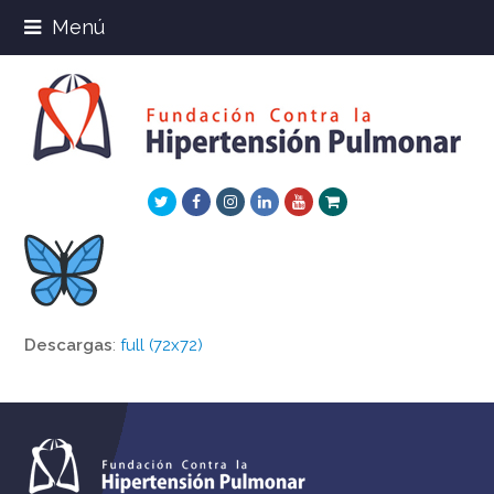
Menú
Twitter
Facebook
Instagram
LinkedIn
Youtube
Xing
Descargas
:
full (72x72)