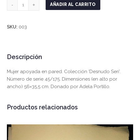
Mujer
AÑADIR AL CARRITO
apoyada
en
pared
SKU:
003
cantidad
Descripción
Mujer apoyada en pared. Colección ‘Desnudo Seri’.
Número de serie 45/175. Dimensiones (en alto por
ancho) 56×35,5 cm. Donado por Adela Portillo.
Productos relacionados