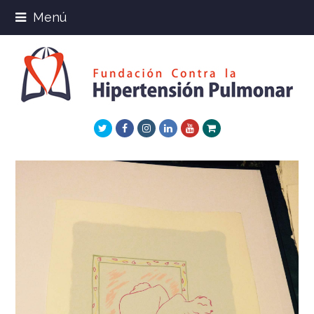
Menú
Twitter
Facebook
Instagram
LinkedIn
Youtube
Xing