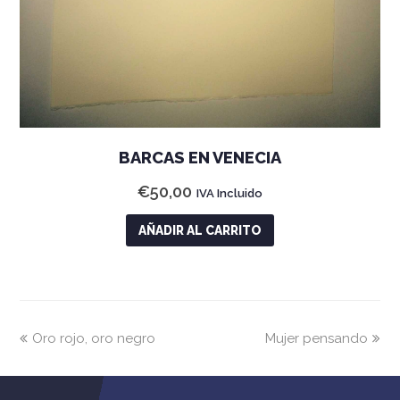
BARCAS EN VENECIA
€
50,00
IVA Incluido
AÑADIR AL CARRITO
previous
next
Oro rojo, oro negro
Mujer pensando
post:
post: