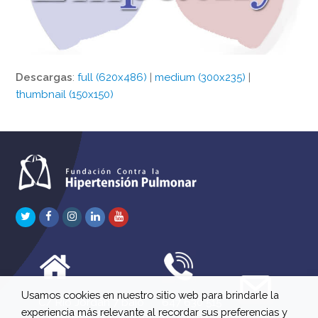
Descargas
:
full (620x486)
|
medium (300x235)
|
thumbnail (150x150)
Twitter
Facebook
Instagram
LinkedIn
Youtube
Usamos cookies en nuestro sitio web para brindarle la
C/ Río Jordán 7 bajo
647 630 515
experiencia más relevante al recordar sus preferencias y