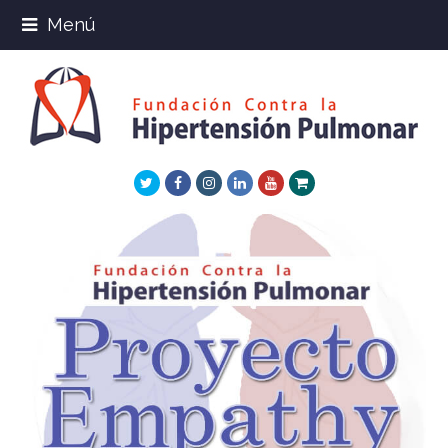
Menú
Twitter
Facebook
Instagram
LinkedIn
Youtube
Xing