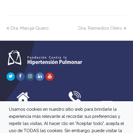
previous
next
Dra. Maruja Quero
Dra. Remedios Otero
post:
post:
Twitter
Facebook
Instagram
LinkedIn
Youtube
Usamos cookies en nuestro sitio web para brindarle la
C/ Río Jordán 7 bajo
647 630 515
experiencia más relevante al recordar sus preferencias y
A 28981 Parla Madrid
661 73 42 04
info@fchp.es
repetir las visitas. Al hacer clic en "Aceptar todo", acepta el
613 22 15 27
uso de TODAS las cookies. Sin embargo, puede visitar la